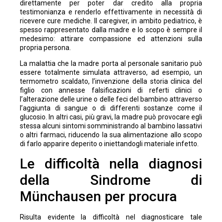
direttamente per poter dar credito alla propria
testimonianza e renderlo effettivamente in necessità di
ricevere cure mediche. Il caregiver, in ambito pediatrico, è
spesso rappresentato dalla madre e lo scopo è sempre il
medesimo: attirare compassione ed attenzioni sulla
propria persona.
La malattia che la madre porta al personale sanitario può
essere totalmente simulata attraverso, ad esempio, un
termometro scaldato, l’invenzione della storia clinica del
figlio con annesse falsificazioni di referti clinici o
l’alterazione delle urine o delle feci del bambino attraverso
l’aggiunta di sangue o di differenti sostanze come il
glucosio. In altri casi, più gravi, la madre può provocare egli
stessa alcuni sintomi somministrando al bambino lassativi
o altri farmaci, riducendo la sua alimentazione allo scopo
di farlo apparire deperito o iniettandogli materiale infetto.
Le difficoltà nella diagnosi
della Sindrome di
Münchausen per procura
Risulta evidente la difficoltà nel diagnosticare tale