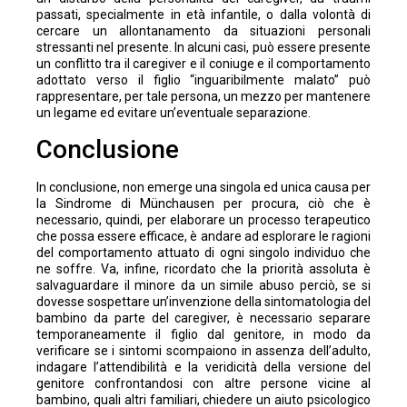
passati, specialmente in età infantile, o dalla volontà di
cercare un allontanamento da situazioni personali
stressanti nel presente. In alcuni casi, può essere presente
un conflitto tra il caregiver e il coniuge e il comportamento
adottato verso il figlio “inguaribilmente malato” può
rappresentare, per tale persona, un mezzo per mantenere
un legame ed evitare un’eventuale separazione.
Conclusione
In conclusione, non emerge una singola ed unica causa per
la Sindrome di Münchausen per procura, ciò che è
necessario, quindi, per elaborare un processo terapeutico
che possa essere efficace, è andare ad esplorare le ragioni
del comportamento attuato di ogni singolo individuo che
ne soffre. Va, infine, ricordato che la priorità assoluta è
salvaguardare il minore da un simile abuso perciò, se si
dovesse sospettare un’invenzione della sintomatologia del
bambino da parte del caregiver, è necessario separare
temporaneamente il figlio dal genitore, in modo da
verificare se i sintomi scompaiono in assenza dell’adulto,
indagare l’attendibilità e la veridicità della versione del
genitore confrontandosi con altre persone vicine al
bambino, quali altri familiari, chiedere un aiuto psicologico