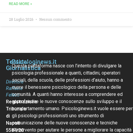
READ MORE »
28 Luglio 2026
Nessun commento
Testata
Psicologinews.it
Questa piattaforma nasce con l’intento di divulgare la
Giornalistica
psicologia professionale a quanti, cittadini, operatori
sociali, della scuola, delle professioni d’aiuto, hanno a
Direttore
cuore il benessere psicologico della persona e delle
Raffaele
comunità. A quanti hanno interesse a comprendere ed
Felaco
approfondire le nuove conoscenze sullo sviluppo e il
Registrazione
comportamento umano. Psicologinews.it vuole essere per
Tribunale
gli psicologi professionisti uno strumento di
di
comunicazione delle nuove conoscenze e tecniche
Napoli
d’intervento per aiutare le persone a migliorare la capacità
5584/20