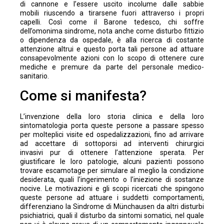
di cannone e l’essere uscito incolume dalle sabbie
mobili riuscendo a tirarsene fuori attraverso i propri
capelli. Così come il Barone tedesco, chi soffre
dell’omonima sindrome, nota anche come disturbo fittizio
o dipendenza da ospedale, è alla ricerca di costante
attenzione altrui e questo porta tali persone ad attuare
consapevolmente azioni con lo scopo di ottenere cure
mediche e premure da parte del personale medico-
sanitario.
Come si manifesta?
L’invenzione della loro storia clinica e della loro
sintomatologia porta queste persone a passare spesso
per molteplici visite ed ospedalizzazioni, fino ad arrivare
ad accettare di sottoporsi ad interventi chirurgici
invasivi pur di ottenere l’attenzione sperata. Per
giustificare le loro patologie, alcuni pazienti possono
trovare escamotage per simulare al meglio la condizione
desiderata, quali l’ingerimento o l’iniezione di sostanze
nocive. Le motivazioni e gli scopi ricercati che spingono
queste persone ad attuare i suddetti comportamenti,
differenziano la Sindrome di Münchausen da altri disturbi
psichiatrici, quali il disturbo da sintomi somatici, nel quale