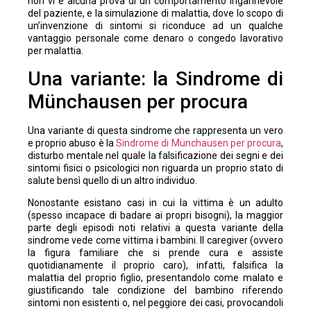
non vi è alcuna prova di un comportamento ingannevole
del paziente, e la simulazione di malattia, dove lo scopo di
un’invenzione di sintomi si riconduce ad un qualche
vantaggio personale come denaro o congedo lavorativo
per malattia.
Una variante: la Sindrome di
Münchausen per procura
Una variante di questa sindrome che rappresenta un vero
e proprio abuso è la
Sindrome di Münchausen per procura
,
disturbo mentale nel quale la falsificazione dei segni e dei
sintomi fisici o psicologici non riguarda un proprio stato di
salute bensì quello di un altro individuo.
Nonostante esistano casi in cui la vittima è un adulto
(spesso incapace di badare ai propri bisogni), la maggior
parte degli episodi noti relativi a questa variante della
sindrome vede come vittima i bambini. Il caregiver (ovvero
la figura familiare che si prende cura e assiste
quotidianamente il proprio caro), infatti, falsifica la
malattia del proprio figlio, presentandolo come malato e
giustificando tale condizione del bambino riferendo
sintomi non esistenti o, nel peggiore dei casi, provocandoli