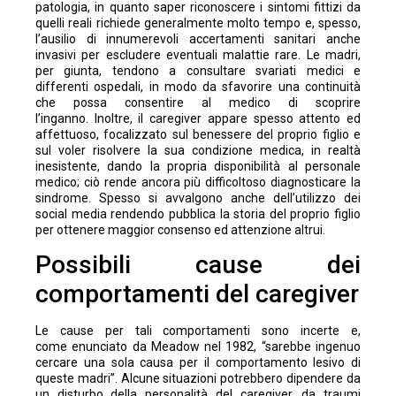
patologia, in quanto saper riconoscere i sintomi fittizi da
quelli reali richiede generalmente molto tempo e, spesso,
l’ausilio di innumerevoli accertamenti sanitari anche
invasivi per escludere eventuali malattie rare. Le madri,
per giunta, tendono a consultare svariati medici e
differenti ospedali, in modo da sfavorire una continuità
che possa consentire al medico di scoprire
l’inganno. Inoltre, il caregiver appare spesso attento ed
affettuoso, focalizzato sul benessere del proprio figlio e
sul voler risolvere la sua condizione medica, in realtà
inesistente, dando la propria disponibilità al personale
medico; ciò rende ancora più difficoltoso diagnosticare la
sindrome. Spesso si avvalgono anche dell’utilizzo dei
social media rendendo pubblica la storia del proprio figlio
per ottenere maggior consenso ed attenzione altrui.
Possibili cause dei
comportamenti del caregiver
Le cause per tali comportamenti sono incerte e,
come enunciato da Meadow nel 1982, “sarebbe ingenuo
cercare una sola causa per il comportamento lesivo di
queste madri”. Alcune situazioni potrebbero dipendere da
un disturbo della personalità del caregiver, da traumi