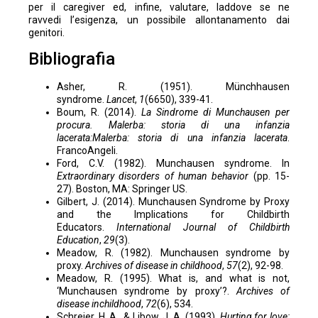
per il caregiver ed, infine, valutare, laddove se ne
ravvedi l’esigenza, un possibile allontanamento dai
genitori.
Bibliografia
Asher, R. (1951). Münchhausen
syndrome.
Lancet
,
1
(6650), 339-41.
Boum, R. (2014).
La Sindrome di Munchausen per
procura. Malerba: storia di una infanzia
lacerata:Malerba: storia di una infanzia lacerata
.
FrancoAngeli.
Ford, C.V. (1982). Munchausen syndrome. In
Extraordinary disorders of human behavior
(pp. 15-
27). Boston, MA: Springer US.
Gilbert, J. (2014). Munchausen Syndrome by Proxy
and the Implications for Childbirth
Educators.
International Journal of Childbirth
Education
,
29
(3).
Meadow, R. (1982). Munchausen syndrome by
proxy.
Archives of disease in childhood
,
57
(2), 92-98.
Meadow, R. (1995). What is, and what is not,
‘Munchausen syndrome by proxy’?.
Archives of
disease inchildhood
,
72
(6), 534.
Schreier, H. A., & Libow, J. A. (1993).
Hurting for love: