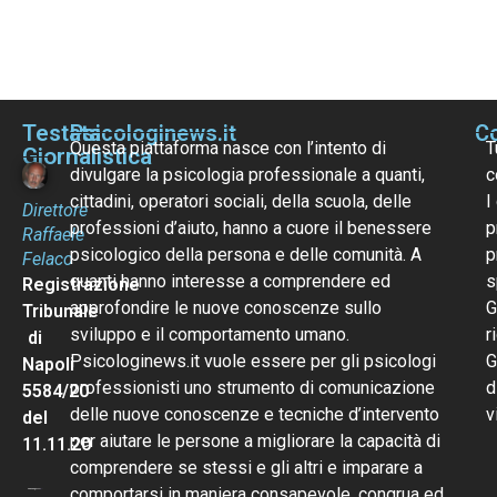
Testata
Psicologinews.it
Co
Questa piattaforma nasce con l’intento di
T
Giornalistica
divulgare la psicologia professionale a quanti,
c
cittadini, operatori sociali, della scuola, delle
I
Direttore
professioni d’aiuto, hanno a cuore il benessere
p
Raffaele
psicologico della persona e delle comunità. A
p
Felaco
quanti hanno interesse a comprendere ed
s
Registrazione
approfondire le nuove conoscenze sullo
G
Tribunale
sviluppo e il comportamento umano.
r
di
Psicologinews.it vuole essere per gli psicologi
G
Napoli
professionisti uno strumento di comunicazione
d
5584/20
delle nuove conoscenze e tecniche d’intervento
v
del
per aiutare le persone a migliorare la capacità di
11.11.20
comprendere se stessi e gli altri e imparare a
comportarsi in maniera consapevole, congrua ed