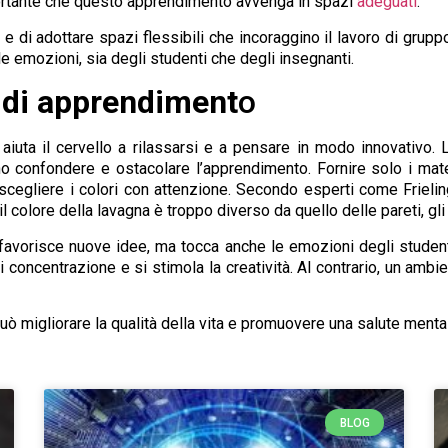
ortante che questo apprendimento avvenga in spazi
adeguati
.
 e di adottare spazi flessibili che incoraggino il lavoro di grup
e emozioni, sia degli studenti che degli insegnanti.
 di apprendiment
o
aiuta il cervello a rilassarsi e a pensare in modo innovativo. 
no confondere e ostacolare l’apprendimento. Fornire solo i mater
e scegliere i colori con attenzione. Secondo esperti come Friel
l colore della lavagna è troppo diverso da quello delle pareti, gli
avorisce nuove idee, ma tocca anche le emozioni degli studenti
i concentrazione e si stimola la creatività. Al contrario, un ambie
ò migliorare la qualità della vita e promuovere una salute mental
BLOG