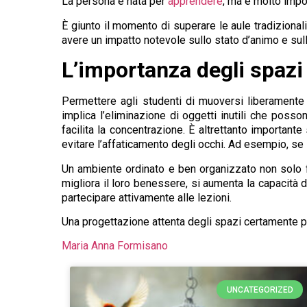
La persona è nata per
apprendere
, ma è molto imp
È giunto il momento di superare le aule tradizionali
avere un impatto notevole sullo stato d’animo e sull
L’importanza degli spazi
Permettere agli studenti di muoversi liberamente 
implica l’eliminazione di oggetti inutili che posso
facilita la concentrazione. È altrettanto important
evitare l’affaticamento degli occhi. Ad esempio, se i
Un ambiente ordinato e ben organizzato non solo f
migliora il loro benessere, si aumenta la capacità d
partecipare attivamente alle lezioni.
Una progettazione attenta degli spazi certamente pu
Maria Anna Formisano
UNCATEGORIZED