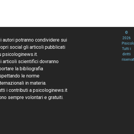
©
2026
li autori potranno condividere sui
Pisicol
opri social gli articoli pubblicati
Tutti i
u psicologinews.it.
diritti
riservat
li articoli scientifici dovranno
portare la bibliografia
ispettando le norme
nternazionali in materia.
utti i contributi a psicologinews.it
ono sempre volontari e gratuiti.