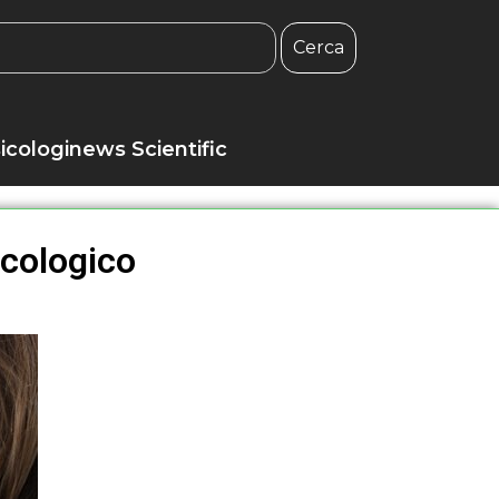
Cerca
icologinews Scientific
icologico