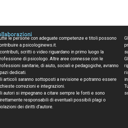
llaborazioni
utte le persone con adeguate competenze e titoli possono
G
ontribuire a psicologinews.it.
pr
 contributi, scritti o video riguardano in primo luogo la
s
rofessione di psicologo. Altre aree connesse con le
G
rofessioni sanitarie, di aiuto, sociali e pedagogiche, avranno
ri
pazi dedicati.
r
li articoli saranno sottoposti a revisione e potranno essere
i
ichieste correzioni e integrazioni.
T
li autori si impegnano a citare sempre le fonti e sono
s
irettamente responsabili di eventuali possibili plagi o
iolazioni dei diritti d’autore.