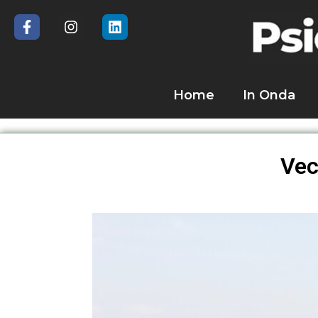
Home
In Onda
Vecc