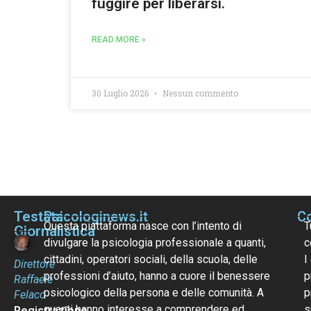
fuggire per liberarsi.
READ MORE »
30 Luglio 2026
Nessun commento
Testata
Psicologinews.it
Co
Questa piattaforma nasce con l’intento di
T
Giornalistica
divulgare la psicologia professionale a quanti,
c
cittadini, operatori sociali, della scuola, delle
I
Direttore
professioni d’aiuto, hanno a cuore il benessere
p
Raffaele
psicologico della persona e delle comunità. A
p
Felaco
quanti hanno interesse a comprendere ed
s
Registrazione