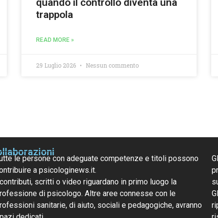
quando il controllo diventa una
trappola
READ MORE »
29 Luglio 2026
Nessun commento
llaborazioni
utte le persone con adeguate competenze e titoli possono
G
ontribuire a psicologinews.it.
pr
 contributi, scritti o video riguardano in primo luogo la
s
rofessione di psicologo. Altre aree connesse con le
G
rofessioni sanitarie, di aiuto, sociali e pedagogiche, avranno
ri
pazi dedicati.
r