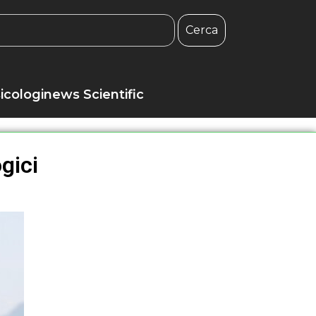
Cerca
icologinews Scientific
ogici