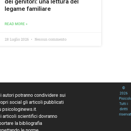
dei genitori: una lettura del
legame familiare
READ MORE »
28 Luglio 2026
Nessun commento
©
2026
li autori potranno condividere sui
Pisicol
opri social gli articoli pubblicati
Tutti i
u psicologinews.it.
diritti
riservat
li articoli scientifici dovranno
portare la bibliografia
ispettando le norme