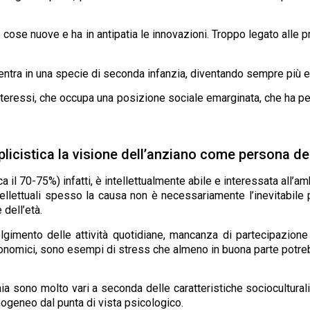
cose nuove e ha in antipatia le innovazioni. Troppo legato alle p
ntra in una specie di seconda infanzia, diventando sempre più egoc
interessi, che occupa una posizione sociale emarginata, che ha p
plicistica la visione dell’anziano come persona deb
 il 70-75%) infatti, è intellettualmente abile e interessata all’am
ntellettuali spesso la causa non è necessariamente l’inevitabile
 dell’età.
gimento delle attività quotidiane, mancanza di partecipazione ad
onomici, sono esempi di stress che almeno in buona parte potreb
aia sono molto vari a seconda delle caratteristiche sociocultural
ogeneo dal punta di vista psicologico.