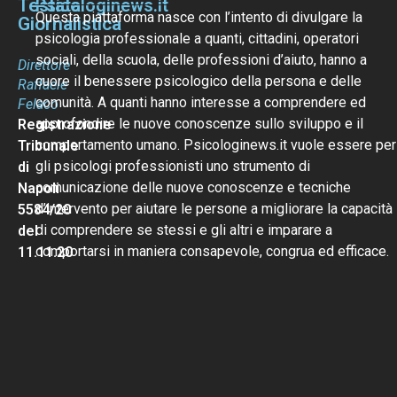
Testata
Psicologinews.it
Questa piattaforma nasce con l’intento di divulgare la
Giornalistica
psicologia professionale a quanti, cittadini, operatori
sociali, della scuola, delle professioni d’aiuto, hanno a
Direttore
cuore il benessere psicologico della persona e delle
Raffaele
comunità. A quanti hanno interesse a comprendere ed
Felaco
approfondire le nuove conoscenze sullo sviluppo e il
Registrazione
comportamento umano. Psicologinews.it vuole essere per
Tribunale
gli psicologi professionisti uno strumento di
di
comunicazione delle nuove conoscenze e tecniche
Napoli
d’intervento per aiutare le persone a migliorare la capacità
5584/20
di comprendere se stessi e gli altri e imparare a
del
comportarsi in maniera consapevole, congrua ed efficace.
11.11.20