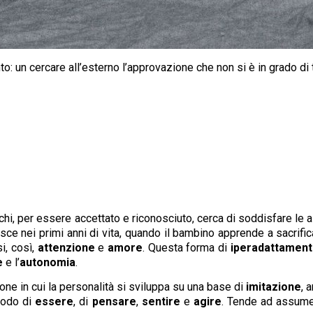
 un cercare all’esterno l’approvazione che non si è in grado di t
hi, per essere accettato e riconosciuto, cerca di soddisfare le asp
sce nei primi anni di vita, quando il bambino apprende a sacrific
si, così,
attenzione
e
amore
. Questa forma di
iperadattamen
e
e l’
autonomia
.
ione in cui la personalità si sviluppa su una base di
imitazione
, 
 modo di
essere
, di
pensare
,
sentire
e
agire
. Tende ad assumer