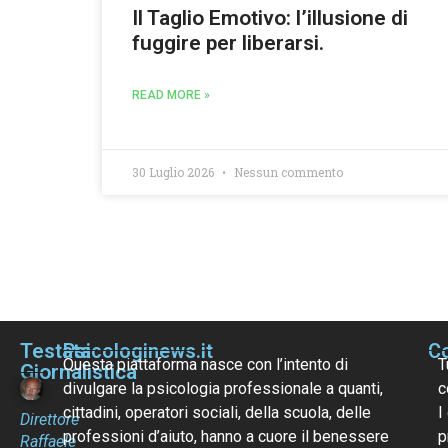
Il Taglio Emotivo: l’illusione di
fuggire per liberarsi.
READ MORE »
30 Luglio 2026
Nessun commento
Testata
Psicologinews.it
Co
Questa piattaforma nasce con l’intento di
T
Giornalistica
divulgare la psicologia professionale a quanti,
c
cittadini, operatori sociali, della scuola, delle
I
Direttore
professioni d’aiuto, hanno a cuore il benessere
p
Raffaele