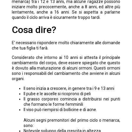
menarca) tra i 12 e 13 anni, ma alcune ragazze possono
iniziare molto precocemente, anche a 8 anni, ed altre più
lentamente, anche a 16 anni. Se si aspetta a parlarne
quando il ciclo arriva è sicuramente troppo tardi.
Cosa dire?
E’ necessario rispondere molto chiaramente alle domande
che tua figlia ti farà.
Considerato che intorno ai 10 anni si attesta il principale
cambiamento del corpo, deve essere spiegato che questo
è dovuto alla maturazione di alcuni ormoni. Questi ormoni
sono i responsabili del cambiamento che avviene in alcuni
organi.
Il seno inizia a crescere, in genere tra i 9 e 13 anni
Il pube e le ascelle si ricoprono di peli
Il grasso corporeo comincia a distribuirsi nei punti
che formano le forme femminili
Il viso può riempirsi di bollicine e di acne.
Alcuni segni premonitori del primo ciclo o menarca,
sono:
Notevole sviluppo della crescita in altezza