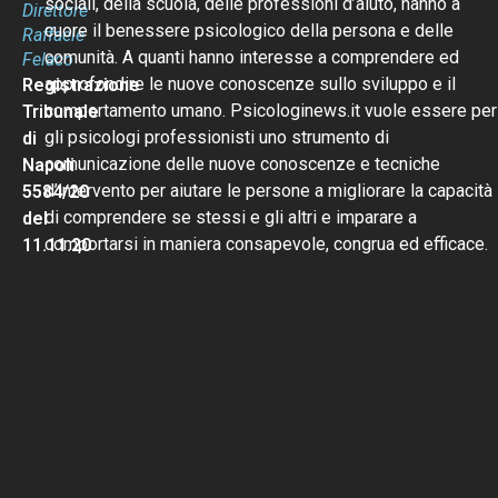
sociali, della scuola, delle professioni d’aiuto, hanno a
Direttore
cuore il benessere psicologico della persona e delle
Raffaele
comunità. A quanti hanno interesse a comprendere ed
Felaco
approfondire le nuove conoscenze sullo sviluppo e il
Registrazione
comportamento umano. Psicologinews.it vuole essere per
Tribunale
gli psicologi professionisti uno strumento di
di
comunicazione delle nuove conoscenze e tecniche
Napoli
d’intervento per aiutare le persone a migliorare la capacità
5584/20
di comprendere se stessi e gli altri e imparare a
del
comportarsi in maniera consapevole, congrua ed efficace.
11.11.20