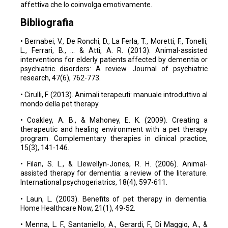
affettiva che lo coinvolga emotivamente.
Bibliografia
• Bernabei, V., De Ronchi, D., La Ferla, T., Moretti, F., Tonelli,
L., Ferrari, B., … & Atti, A. R. (2013). Animal-assisted
interventions for elderly patients affected by dementia or
psychiatric disorders: A review. Journal of psychiatric
research, 47(6), 762-773.
• Cirulli, F. (2013). Animali terapeuti: manuale introduttivo al
mondo della pet therapy.
• Coakley, A. B., & Mahoney, E. K. (2009). Creating a
therapeutic and healing environment with a pet therapy
program. Complementary therapies in clinical practice,
15(3), 141-146.
• Filan, S. L., & Llewellyn-Jones, R. H. (2006). Animal-
assisted therapy for dementia: a review of the literature.
International psychogeriatrics, 18(4), 597-611.
• Laun, L. (2003). Benefits of pet therapy in dementia.
Home Healthcare Now, 21(1), 49-52.
• Menna, L. F., Santaniello, A., Gerardi, F., Di Maggio, A., &