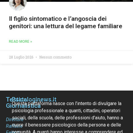
Il figlio sintomatico e l’angoscia dei
genitori: una lettura del legame familiare
READ MORE »
28 Luglio 2026
Nessun commento
Testata
Psicologinews.it
Questa piattaforma nasce con l’intento di divulgare la
Giornalistica
psicologia professionale a quanti, cittadini, operatori
sociali, della scuola, delle professioni d’aiuto, hanno a
Direttore
cuore il benessere psicologico della persona e delle
Raffaele
comunità. A quanti hanno interesse a comprendere ed
Felaco