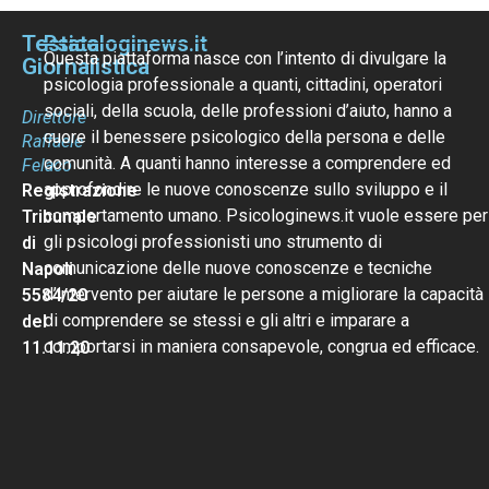
Testata
Psicologinews.it
Questa piattaforma nasce con l’intento di divulgare la
Giornalistica
psicologia professionale a quanti, cittadini, operatori
sociali, della scuola, delle professioni d’aiuto, hanno a
Direttore
cuore il benessere psicologico della persona e delle
Raffaele
comunità. A quanti hanno interesse a comprendere ed
Felaco
approfondire le nuove conoscenze sullo sviluppo e il
Registrazione
comportamento umano. Psicologinews.it vuole essere per
Tribunale
gli psicologi professionisti uno strumento di
di
comunicazione delle nuove conoscenze e tecniche
Napoli
d’intervento per aiutare le persone a migliorare la capacità
5584/20
di comprendere se stessi e gli altri e imparare a
del
comportarsi in maniera consapevole, congrua ed efficace.
11.11.20