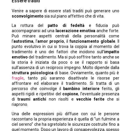
Essere traditi
Venire a sapere di essere stati traditi può generare uno
sconvolgimento
sia sul piano affettivo che di vita.
La rottura del
patto di fedeltà
e fiducia può
accompagnarsi ad una
lacerazione emotiva
anche forte.
Può minare aspetti centrali della personalità come
l’
autostima
, l’
amor proprio
, il
funzionamento globale
. Il
punto evolutivo in cui si trova la coppia al momento del
tradimento è uno dei fattori che incidono sull’
impatto
emotivo
del tradimento. Ma si può soffrire tanto anche se
la storia è iniziata da poco o se il rapporto si basa
sull’assenza di un reciproco impegno. Molto dipende dalla
struttura psicologica
di base. Ovviamente, quanto più è
fragile
, tanto più saranno disattivate le risorse per
affrontare ed elaborare il tradimento. Si tratta di un
percorso che coinvolge il
bambino interiore
ferito, gli
aspetti rigidi e ripetitivi del
copione
, l’eventuale presenza
di
traumi antichi
non risolti e
vecchie ferite
che si
riaprono.
Una delle espressioni più diffuse con cui le persone
raccontano la propria esperienza è quella di “un fulmine a
ciel sereno” che ha sgretolato le sicurezze costruite fino a
quel momento. Dopo un lavoro di consapevolezza, spesso