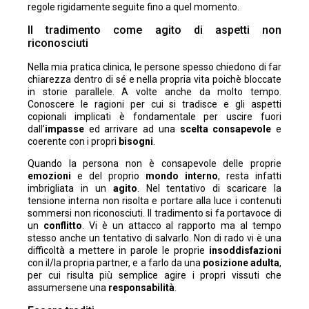
regole rigidamente seguite fino a quel momento.
Il tradimento come agito di aspetti non
riconosciuti
Nella mia pratica clinica, le persone spesso chiedono di far
chiarezza dentro di sé e nella propria vita poichè bloccate
in storie parallele. A volte anche da molto tempo.
Conoscere le ragioni per cui si tradisce e gli aspetti
copionali implicati è fondamentale per uscire fuori
dall’
impasse
ed arrivare ad una
scelta consapevole
e
coerente con i propri
bisogni
.
Quando la persona non è consapevole delle proprie
emozioni
e del proprio
mondo interno
, resta infatti
imbrigliata in un
agito
. Nel tentativo di scaricare la
tensione interna non risolta e portare alla luce i contenuti
sommersi non riconosciuti. Il tradimento si fa portavoce di
un
conflitto
. Vi è un attacco al rapporto ma al tempo
stesso anche un tentativo di salvarlo. Non di rado vi è una
difficoltà a mettere in parole le proprie
insoddisfazioni
con il/la propria partner, e a farlo da una
posizione adulta
,
per cui risulta più semplice agire i propri vissuti che
assumersene una
responsabilità
.