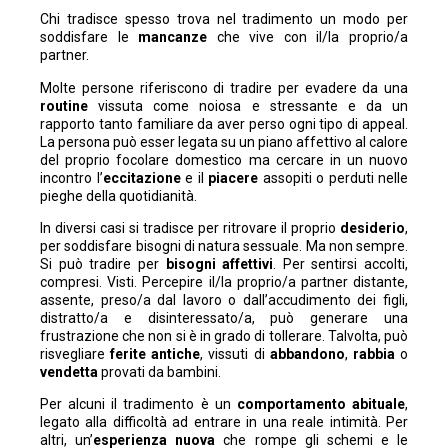
Chi tradisce spesso trova nel tradimento un modo per
soddisfare le
mancanze
che vive con il/la proprio/a
partner.
Molte persone riferiscono di tradire per evadere da una
routine
vissuta come noiosa e stressante e da un
rapporto tanto familiare da aver perso ogni tipo di appeal.
La persona può esser legata su un piano affettivo al calore
del proprio focolare domestico ma cercare in un nuovo
incontro l’
eccitazione
e il
piacere
assopiti o perduti nelle
pieghe della quotidianità.
In diversi casi si tradisce per ritrovare il proprio
desiderio
,
per soddisfare bisogni di natura sessuale. Ma non sempre.
Si può tradire per
bisogni affettivi
. Per sentirsi accolti,
compresi. Visti. Percepire il/la proprio/a partner distante,
assente, preso/a dal lavoro o dall’accudimento dei figli,
distratto/a e disinteressato/a, può generare una
frustrazione che non si è in grado di tollerare. Talvolta, può
risvegliare
ferite antiche
, vissuti di
abbandono
,
rabbia
o
vendetta
provati da bambini.
Per alcuni il tradimento è un
comportamento abituale
,
legato alla difficoltà ad entrare in una reale intimità. Per
altri, un’
esperienza nuova
che rompe gli schemi e le