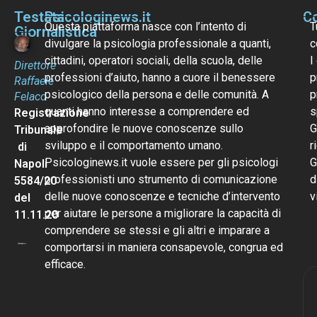
Testata
Psicologinews.it
Co
Questa piattaforma nasce con l’intento di
T
Giornalistica
divulgare la psicologia professionale a quanti,
c
cittadini, operatori sociali, della scuola, delle
I
Direttore
professioni d’aiuto, hanno a cuore il benessere
p
Raffaele
psicologico della persona e delle comunità. A
p
Felaco
quanti hanno interesse a comprendere ed
s
Registrazione
approfondire le nuove conoscenze sullo
G
Tribunale
sviluppo e il comportamento umano.
r
di
Psicologinews.it vuole essere per gli psicologi
G
Napoli
professionisti uno strumento di comunicazione
d
5584/20
delle nuove conoscenze e tecniche d’intervento
v
del
per aiutare le persone a migliorare la capacità di
11.11.20
comprendere se stessi e gli altri e imparare a
comportarsi in maniera consapevole, congrua ed
efficace.