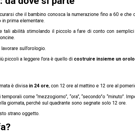
: da dove si parte
curarsi che il bambino conosca la numerazione fino a 60 e che co
 in prima elementare.
li abilità stimolando il piccolo a fare di conto con semplic
oncine.
 lavorare sull’orologio.
ù piccoli a leggere l’ora è quello di
costruire insieme un orolo
rnata è divisa
in 24 ore
, con 12 ore al mattino e 12 ore al pomer
ti temporali come “mezzogiorno”, “ora”, “secondo”o “minuto”. Impo
della giornata, perché sul quadrante sono segnate solo 12 ore.
sto strano oggetto.
fa?