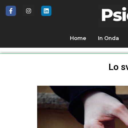
Home
In Onda
Lo s