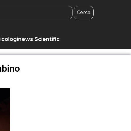
Cerca
icologinews Scientific
mbino