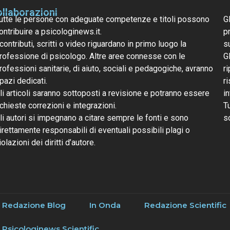
llaborazioni
utte le persone con adeguate competenze e titoli possono
G
ontribuire a psicologinews.it.
pr
 contributi, scritti o video riguardano in primo luogo la
s
rofessione di psicologo. Altre aree connesse con le
G
rofessioni sanitarie, di aiuto, sociali e pedagogiche, avranno
ri
pazi dedicati.
r
li articoli saranno sottoposti a revisione e potranno essere
i
ichieste correzioni e integrazioni.
T
li autori si impegnano a citare sempre le fonti e sono
s
irettamente responsabili di eventuali possibili plagi o
iolazioni dei diritti d’autore.
Redazione Blog
In Onda
Redazione Scientific
Psicologinews Scientific