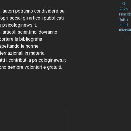
©
2026
li autori potranno condividere sui
Pisicol
opri social gli articoli pubblicati
Tutti i
u psicologinews.it.
diritti
riservat
li articoli scientifici dovranno
portare la bibliografia
ispettando le norme
nternazionali in materia.
utti i contributi a psicologinews.it
ono sempre volontari e gratuiti.